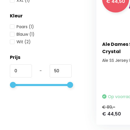
XXL
(1)
€ 44,50
Kleur
Paars
(1)
Blauw
(1)
Wit
(2)
Ale Dames 
Crystal
Prijs
Ale SS Jersey 
-
Op voorra
€ 89,-
€ 44,50