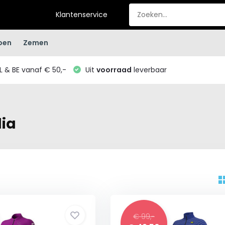
Klantenservice
oen
Zemen
L & BE vanaf € 50,-
Uit
voorraad
leverbaar
ia
€ 99,-