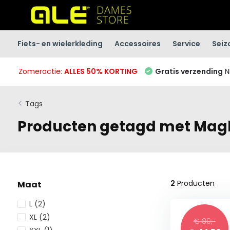
Fiets- en wielerkleding
Accessoires
Service
Seiz
Zomeractie:
ALLES 50% KORTING
Gratis verzending
N
Tags
Producten getagd met Magl
2
Producten
Maat
L
(2)
XL
(2)
€ 89,-