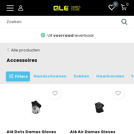
0
0
Zomeractie:
ALLES 50% KORTING
Alle producten
Accessoires
Handschoenen
Sokken
Haarbanden
Filters
Alé Dots Dames Gloves
Alé Air Dames Gloves