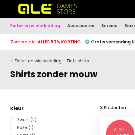
Fiets- en wielerkleding
Accessoires
Service
Seiz
Zomeractie:
ALLES 50% KORTING
Gratis verzending
N
Fiets- en wielerkleding
-
Fiets shirts
Shirts zonder mouw
3
Producten
Kleur
Zwart
(2)
Roze
(1)
€ 59,-