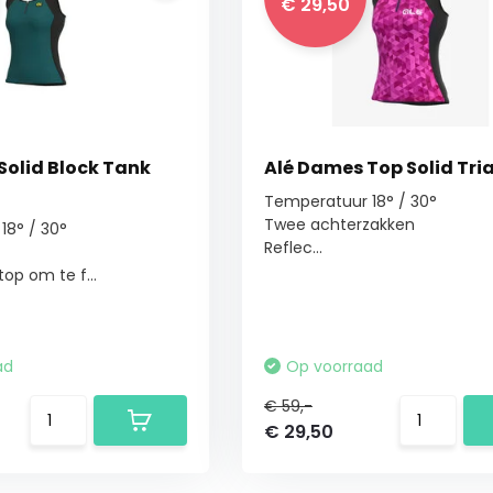
€ 29,50
Solid Block Tank
Alé Dames Top Solid Tri
Temperatuur 18° / 30°
Twee achterzakken
18° / 30°
Reflec...
op om te f...
ad
Op voorraad
€ 59,-
€ 29,50