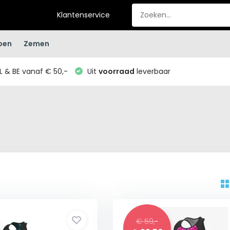
Klantenservice
oen
Zemen
L & BE vanaf € 50,-
Uit
voorraad
leverbaar
€ 59,-