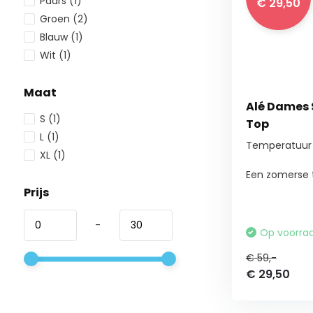
Paars
(1)
€ 29,50
Groen
(2)
Blauw
(1)
Wit
(1)
Maat
Alé Dames 
S
(1)
Top
L
(1)
Temperatuur 
XL
(1)
Een zomerse t
Prijs
-
Op voorra
€ 59,-
€ 29,50