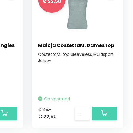
€ 22,50
angles
Maloja CostettaM. Dames top
CostettaM. top Sleeveless Multisport
Jersey
Op voorraad
€ 45,-
€ 22,50