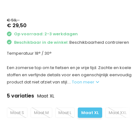
€ 59,-
€ 29,50
Op voorraad: 2-3 werkdagen
Beschikbaar in de winkel:
Beschikbaarheid controleren
Temperatuur 18° / 30°
Een zomerse top om te fietsen en je vrije tijd. Zachte en koele
stoffen en verfijnde details voor een ogenschijnlijk eenvoudig
product dat niet afziet van stijl....
Toon meer
5 variaties
Maat XL
Maat S
Maat M
Maat L
Maat XL
Maat XXL