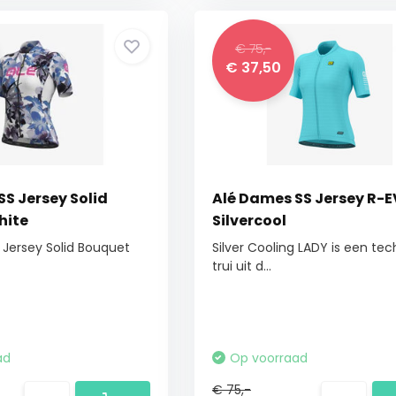
€ 75,-
€ 37,50
S Jersey Solid
Alé Dames SS Jersey R-E
hite
Silvercool
Jersey Solid Bouquet
Silver Cooling LADY is een te
trui uit d...
ad
Op voorraad
€ 75,-