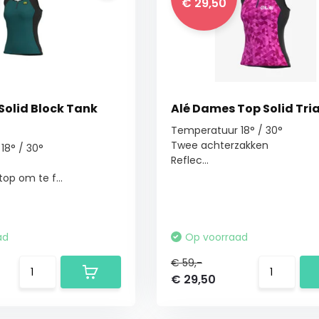
€ 29,50
Solid Block Tank
Alé Dames Top Solid Tri
Temperatuur 18° / 30°
Twee achterzakken
18° / 30°
Reflec...
op om te f...
ad
Op voorraad
€ 59,-
€ 29,50