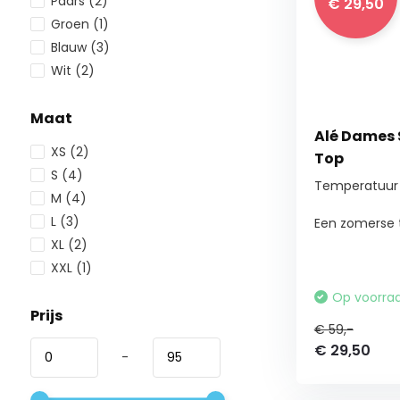
Paars
(2)
€ 29,50
Groen
(1)
Blauw
(3)
Wit
(2)
Maat
Alé Dames 
XS
(2)
Top
S
(4)
Temperatuur 
M
(4)
L
(3)
Een zomerse t
XL
(2)
XXL
(1)
Op voorra
Prijs
€ 59,-
€ 29,50
-