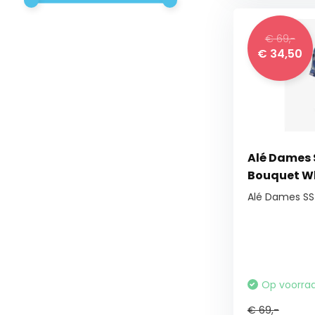
€ 69,-
€ 34,50
Alé Dames S
Bouquet W
Alé Dames SS 
Op voorra
€ 69,-