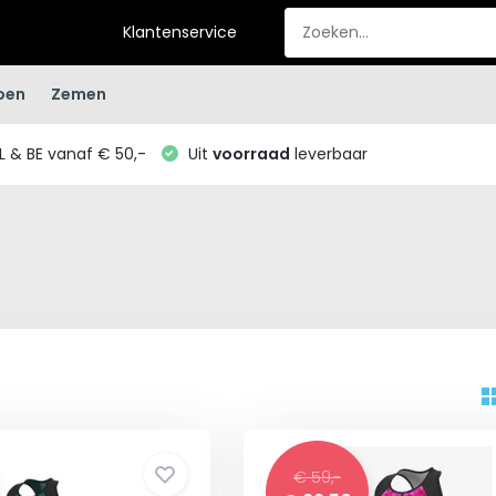
Klantenservice
oen
Zemen
L & BE vanaf € 50,-
Uit
voorraad
leverbaar
€ 59,-