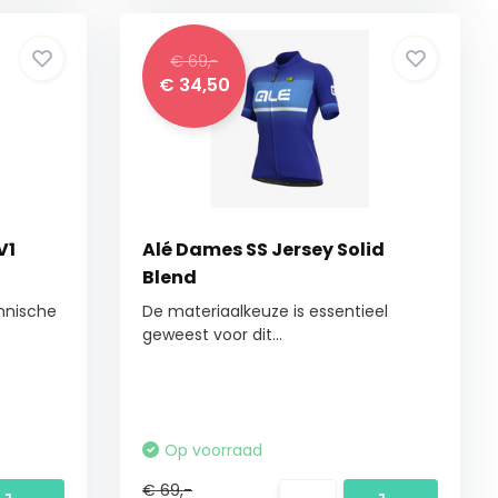
€ 69,-
€ 34,50
V1
Alé Dames SS Jersey Solid
Blend
chnische
De materiaalkeuze is essentieel
geweest voor dit...
Op voorraad
€ 69,-