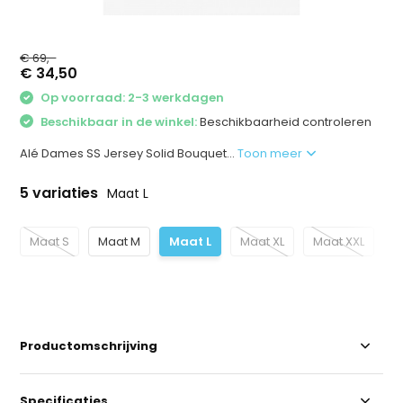
€ 69,-
€ 34,50
Op voorraad: 2-3 werkdagen
Beschikbaar in de winkel:
Beschikbaarheid controleren
Alé Dames SS Jersey Solid Bouquet...
Toon meer
5 variaties
Maat L
Maat S
Maat M
Maat L
Maat XL
Maat XXL
Productomschrijving
Specificaties