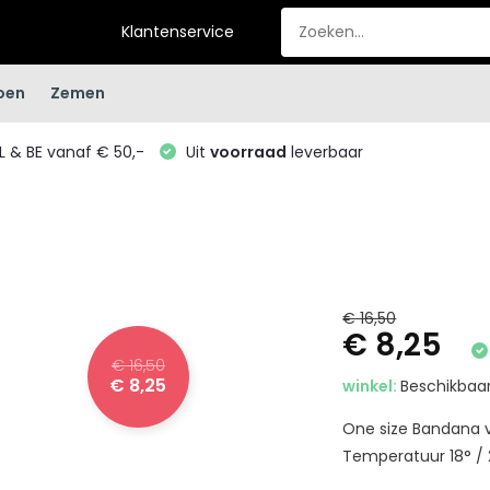
Klantenservice
oen
Zemen
L & BE vanaf € 50,-
Uit
voorraad
leverbaar
€ 16,50
€ 8,25
€ 16,50
€ 8,25
winkel:
Beschikbaar
One size Bandana v
Temperatuur 18° / 2