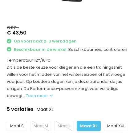
€ 87,-
€ 43,50
Op voorraad: 2-3 werkdagen
Beschikbaar in de winkel:
Beschikbaarheid controleren
Temperatuur 12°/18°c
Dit is de beste keuze voor diegenen die een trainingsshirt
willen voor het midden van het winterseizoen of het vroege
voorjaar. Op koudere dagen kun je deze trui onder de jas
dragen. De Performance-pasvorm zorgt voor volledige
bewegi...
Toon meer
5 variaties
Maat XL
Maat S
Maat M
Maat L
Maat XL
Maat XXL