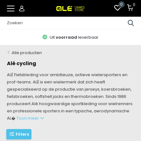
0
0
Uit
voorraad
leverbaar
Alle producten
Alé cycling
ALÉ Fietskleding voor ambitieuze, actieve wielersporters en
prof-teams. ALÉ is een wielermerk dat zich heeft
gespecialiseerd op de productie van jerseys, koersbroeken,
fietsbroeken, softshell jacks en thermobroeken. Sinds 1986
produceert Alé hoogwaardige sportkleding voor wielrenners
en professionele sporters in een typische, aerodynamische
AL�
Toon meer
Filters