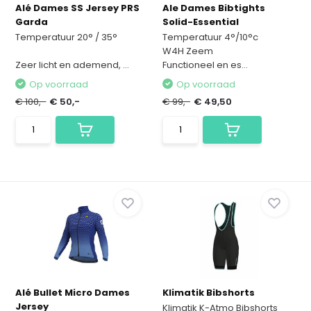
Alé Dames SS Jersey PRS
Ale Dames Bibtights
Garda
Solid-Essential
Temperatuur 20° / 35°
Temperatuur 4°/10°c
W4H Zeem
Zeer licht en ademend, ...
Functioneel en es...
Op voorraad
Op voorraad
€ 100,-
€ 50,-
€ 99,-
€ 49,50
Alé Bullet Micro Dames
Klimatik Bibshorts
Jersey
Klimatik K-Atmo Bibshorts