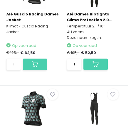
Alé Guscio Racing Dames
Alé Dames Bibtights
Jacket
Clima Protection 2.0...
Klimatik Guscio Racing
Temperatuur 2° / 10°
Jacket
4H zeem.
Deze naam zegt h...
Op voorraad
Op voorraad
€ 125,-
€ 62,50
€ 105,-
€ 52,50