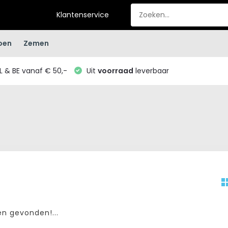
Klantenservice
oen
Zemen
L & BE vanaf € 50,-
Uit
voorraad
leverbaar
n gevonden!...