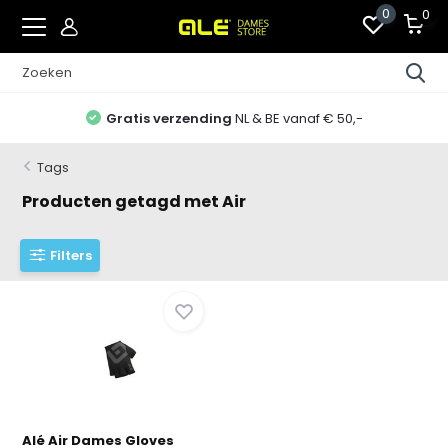
0
0
Gratis verzending
NL & BE vanaf € 50,-
Tags
Producten getagd met Air
Filters
Alé Air Dames Gloves