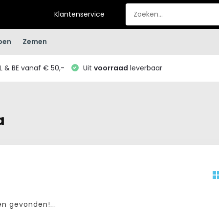
Klantenservice
oen
Zemen
L & BE vanaf € 50,-
Uit
voorraad
leverbaar
a
n gevonden!...