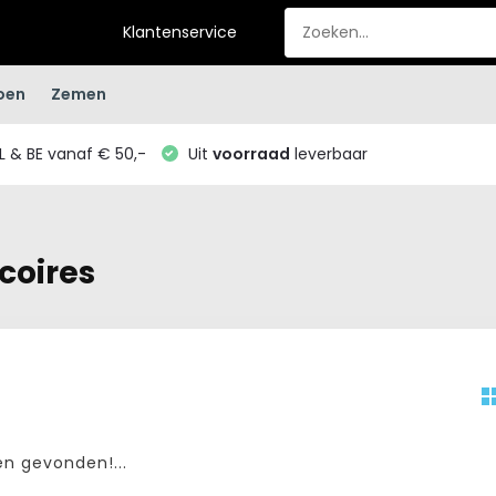
Klantenservice
oen
Zemen
L & BE vanaf € 50,-
Uit
voorraad
leverbaar
coires
n gevonden!...