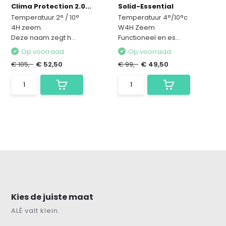
Clima Protection 2.0...
Solid-Essential
Temperatuur 2° / 10°
Temperatuur 4°/10°c
4H zeem.
W4H Zeem
Deze naam zegt h...
Functioneel en es...
Op voorraad
Op voorraad
€ 105,-
€ 52,50
€ 99,-
€ 49,50
Kies de juiste maat
ALÉ valt klein.