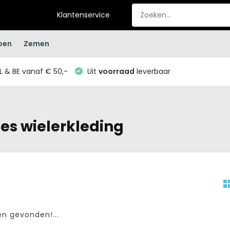
Klantenservice
oen
Zemen
L & BE vanaf € 50,-
Uit
voorraad
leverbaar
s wielerkleding
n gevonden!...