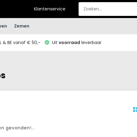
Klantenservice
oen
Zemen
L & BE vanaf € 50,-
Uit
voorraad
leverbaar
os
n gevonden!...