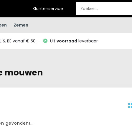
Klantenservice
oen
Zemen
L & BE vanaf € 50,-
Uit
voorraad
leverbaar
te mouwen
n gevonden!...