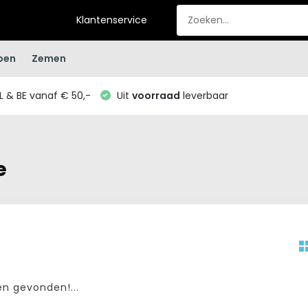
Klantenservice
oen
Zemen
L & BE vanaf € 50,-
Uit
voorraad
leverbaar
e
n gevonden!...