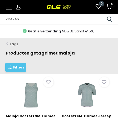
0
0
Gratis verzending
NL & BE vanaf € 50,-
Tags
Producten getagd met maloja
Filters
Maloja CostettaM. Dames
CostetteM. Dames Jersey