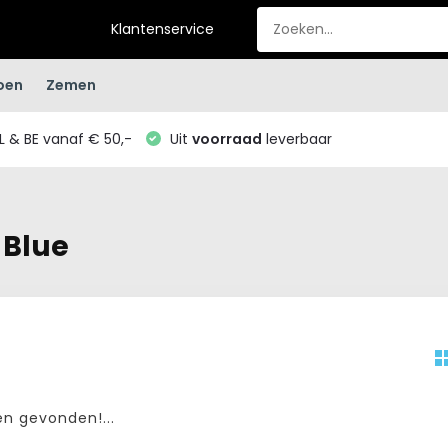
Klantenservice
oen
Zemen
L & BE vanaf € 50,-
Uit
voorraad
leverbaar
 Blue
n gevonden!...