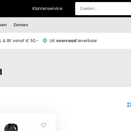
Klantenservice
oen
Zemen
L & BE vanaf € 50,-
Uit
voorraad
leverbaar
1