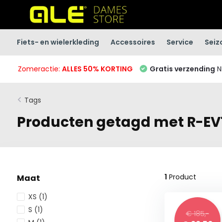
Fiets- en wielerkleding
Accessoires
Service
Seiz
Zomeractie:
ALLES 50% KORTING
Gratis verzending
N
Tags
Producten getagd met R-EV
1
Product
Maat
XS
(1)
S
(1)
€ 185,-