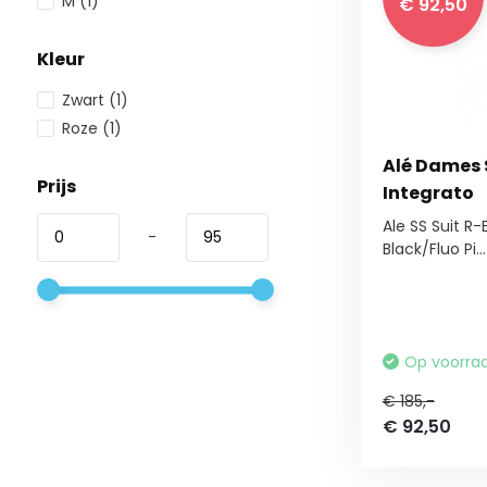
M
(1)
€ 92,50
Kleur
Zwart
(1)
Roze
(1)
Alé Dames S
Prijs
Integrato
Ale SS Suit R-
-
Black/Fluo Pi...
Op voorra
€ 185,-
€ 92,50