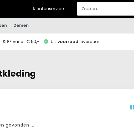
Klantenservice
oen
Zemen
L & BE vanaf € 50,-
Uit
voorraad
leverbaar
tkleding
n gevonden!...