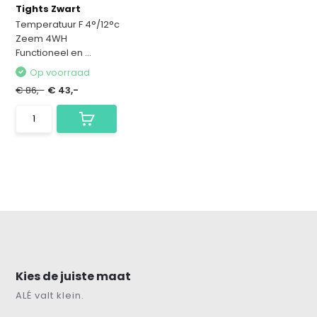
Tights Zwart
Temperatuur F 4°/12°c
Zeem 4WH
Functioneel en ...
Op voorraad
€ 86,-
€ 43,-
Kies de juiste maat
ALÉ valt klein.