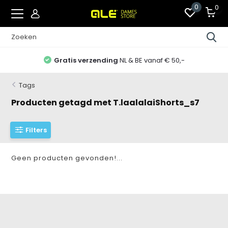
0
0
Gratis verzending
NL & BE vanaf € 50,-
Tags
Producten getagd met T.laalalaiShorts_s7
Filters
Geen producten gevonden!...