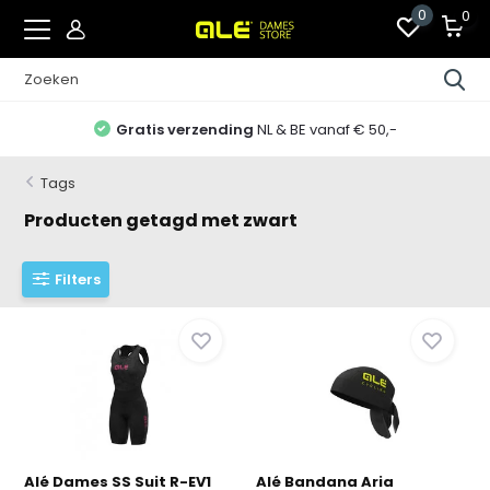
0
0
Gratis verzending
NL & BE vanaf € 50,-
Tags
Producten getagd met zwart
Filters
Alé Dames SS Suit R-EV1
Alé Bandana Aria