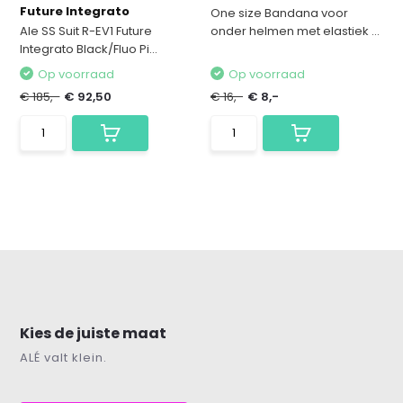
Future Integrato
One size Bandana voor
Ale SS Suit R-EV1 Future
onder helmen met elastiek ...
Integrato Black/Fluo Pi...
Op voorraad
Op voorraad
€ 185,-
€ 92,50
€ 16,-
€ 8,-
Kies de juiste maat
ALÉ valt klein.