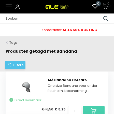
0
0
Zomeractie:
ALLES 50% KORTING
Tags
Producten getagd met Bandana
Filters
Alé Bandana Corsaro
One size Bandana voor onder
fietshelm, bescherming...
Direct leverbaar
€ 16,50
€ 8,25