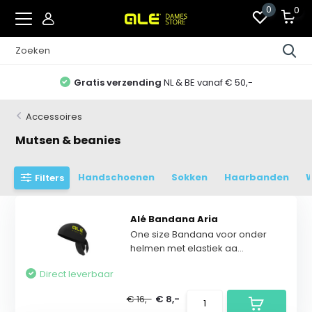
0
0
Gratis verzending
NL & BE vanaf € 50,-
Accessoires
Mutsen & beanies
Handschoenen
Sokken
Haarbanden
Filters
Alé Bandana Aria
One size Bandana voor onder
helmen met elastiek aa...
Direct leverbaar
€ 16,-
€ 8,-