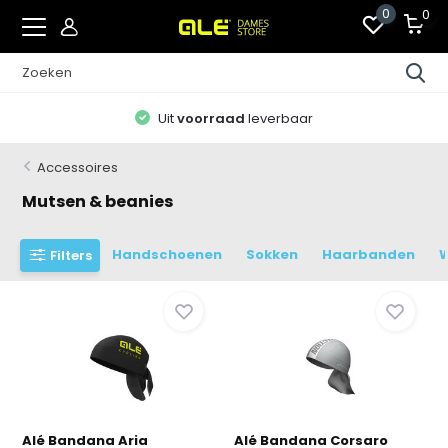
0
0
Uit
voorraad
leverbaar
Accessoires
Mutsen & beanies
Handschoenen
Sokken
Haarbanden
Filters
Alé Bandana Aria
Alé Bandana Corsaro